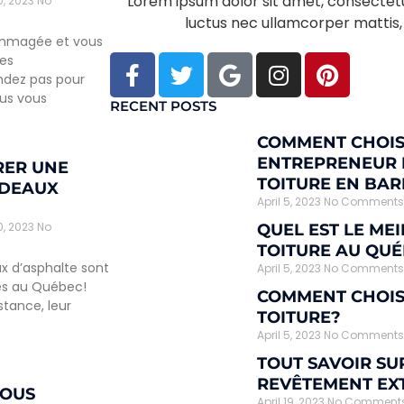
Lorem ipsum dolor sit amet, consectetur a
20, 2023
No
luctus nec ullamcorper mattis, 
ommagée et vous
es
ndez pas pour
lus vous
RECENT POSTS
COMMENT CHOIS
ENTREPRENEUR 
RER UNE
TOITURE EN BA
RDEAUX
April 5, 2023
No Comments
20, 2023
No
QUEL EST LE ME
TOITURE AU QU
ux d’asphalte sont
April 5, 2023
No Comments
res au Québec!
COMMENT CHOIS
stance, leur
TOITURE?
April 5, 2023
No Comments
TOUT SAVOIR SU
REVÊTEMENT EX
VOUS
April 19, 2023
No Comment