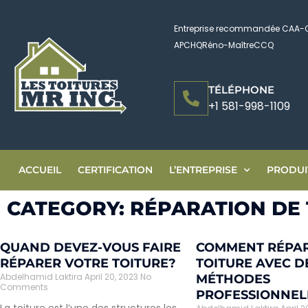
Entreprise recommandée CAA-
APCHQ
Réno-Maître
CCQ
TÉLÉPHONE
+1 581-998-1109
ACCUEIL
CERTIFICATION
L’ENTREPRISE
PRODUIT
CATEGORY: RÉPARATION DE
QUAND DEVEZ-VOUS FAIRE
COMMENT RÉPAR
RÉPARER VOTRE TOITURE?
TOITURE AVEC D
Abdelhamid Laktira
April 20, 2023
No
MÉTHODES
Comments
PROFESSIONNEL