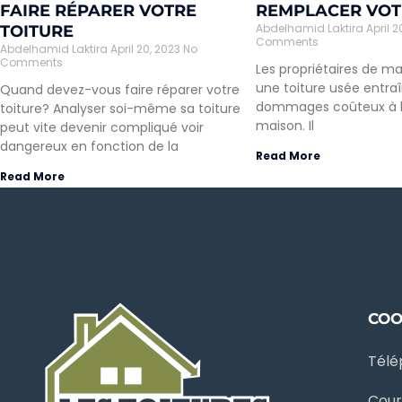
FAIRE RÉPARER VOTRE
REMPLACER VOT
Abdelhamid Laktira
April 
TOITURE
Comments
Abdelhamid Laktira
April 20, 2023
No
Comments
Les propriétaires de ma
une toiture usée entra
Quand devez-vous faire réparer votre
dommages coûteux à la
toiture? Analyser soi-même sa toiture
maison. Il
peut vite devenir compliqué voir
dangereux en fonction de la
Read More
Read More
CO
Télé
Cour