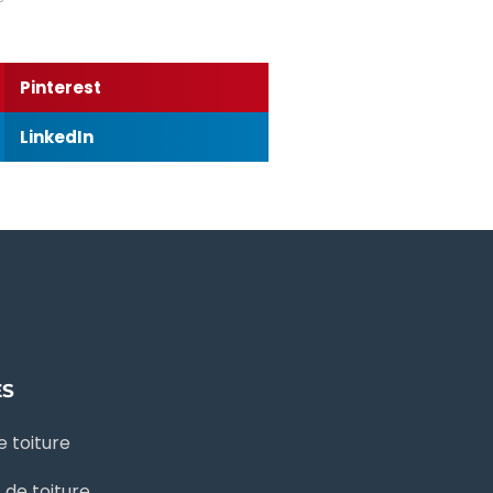
Pinterest
LinkedIn
ES
 toiture
de toiture