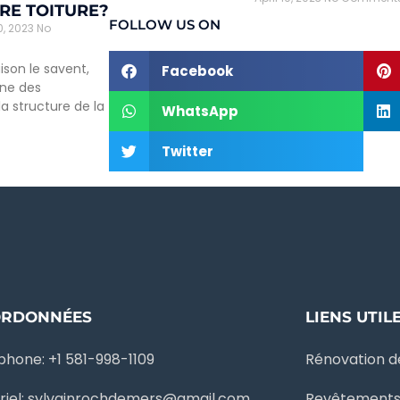
RE TOITURE?
FOLLOW US ON
20, 2023
No
ison le savent,
Facebook
îne des
 structure de la
WhatsApp
Twitter
ORDONNÉES
LIENS UTIL
phone: +1 581-998-1109
Rénovation de
riel: sylvainrochdemers@gmail.com
Revêtements 