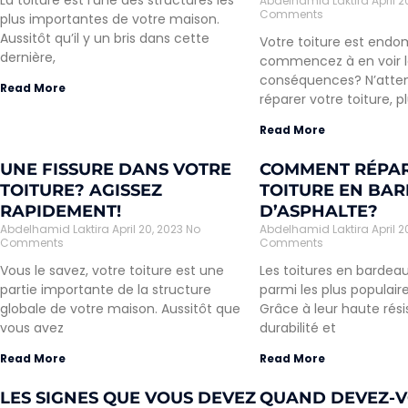
La toiture est l’une des structures les
Abdelhamid Laktira
April 
Comments
plus importantes de votre maison.
Aussitôt qu’il y un bris dans cette
Votre toiture est end
dernière,
commencez à en voir l
conséquences? N’atte
Read More
réparer votre toiture, p
Read More
UNE FISSURE DANS VOTRE
COMMENT RÉPA
TOITURE? AGISSEZ
TOITURE EN BA
RAPIDEMENT!
D’ASPHALTE?
Abdelhamid Laktira
April 20, 2023
No
Abdelhamid Laktira
April 
Comments
Comments
Vous le savez, votre toiture est une
Les toitures en bardea
partie importante de la structure
parmi les plus populai
globale de votre maison. Aussitôt que
Grâce à leur haute rési
vous avez
durabilité et
Read More
Read More
LES SIGNES QUE VOUS DEVEZ
QUAND DEVEZ-