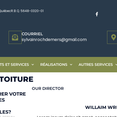
Québec
R.B.Q. 5648-0320-01
COURRIEL
sylvainrochdemers@gmail.com
S ET SERVICES
RÉALISATIONS
AUTRES SERVICES
 TOITURE
OUR DIRECTOR
ER VOTRE
ES
WILLAIM WR
LES?